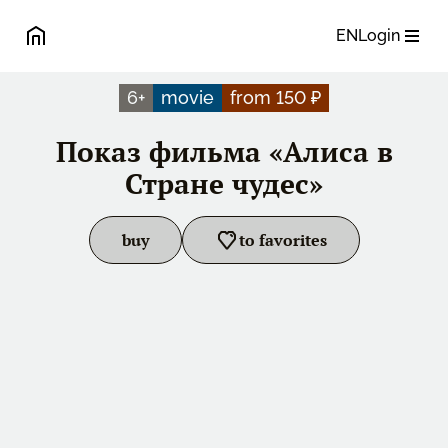
EN
Login
6
+
movie
from 150 ₽
Показ фильма «Алиса в
Стране чудес»
buy
to favorites