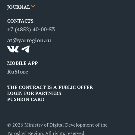
JOURNAL
Partners
Routes
Poster
CONTACTS
FAQ
Attractions
Restaurants
Business tourism
+7 (4852) 40-00-53
Contacts
Medical tourism
at@yarregion.ru
Inclusive tourism
MOBILE APP
RuStore
THE CONTRACT IS A PUBLIC OFFER
LOGIN FOR PARTNERS
PUSHKIN CARD
©
2026
Ministry of Digital Development of the
Yaroslavl Region. All rights reserved.