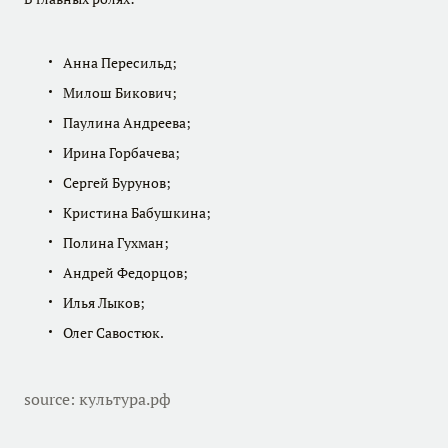
Анна Пересильд;
Милош Бикович;
Паулина Андреева;
Ирина Горбачева;
Сергей Бурунов;
Кристина Бабушкина;
Полина Гухман;
Андрей Федорцов;
Илья Лыков;
Олег Савостюк.
source
: культура.рф