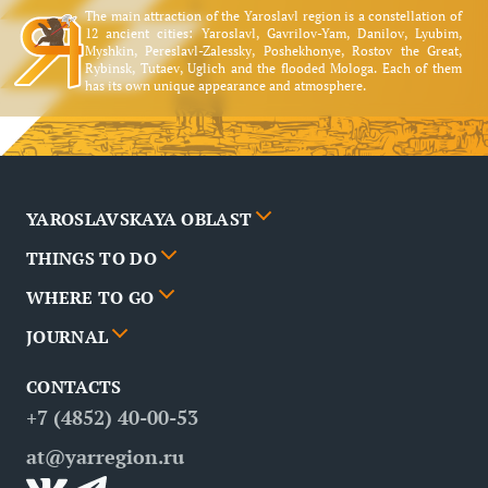
The main attraction of the Yaroslavl region is a constellation of
12 ancient cities: Yaroslavl, Gavrilov-Yam, Danilov, Lyubim,
Myshkin, Pereslavl-Zalessky, Poshekhonye, Rostov the Great,
Rybinsk, Tutaev, Uglich and the flooded Mologa. Each of them
has its own unique appearance and atmosphere.
YAROSLAVSKAYA OBLAST
THINGS TO DO
Cities
WHERE TO GO
News
Events
JOURNAL
Partners
Routes
Poster
CONTACTS
FAQ
Attractions
Restaurants
Business tourism
+7 (4852) 40-00-53
Contacts
Medical tourism
at@yarregion.ru
Inclusive tourism