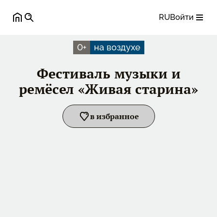
RU
Войти
0
+
на воздухе
Фестиваль музыки и
ремёсел «Живая старина»
в избранное