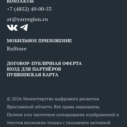
КОНТАКТЫ
Вопрос — ответ
Места
Рестораны
Деловой туризм
+7 (4852) 40-00-53
Контакты
Медицинский туризм
at@yarregion.ru
Инклюзивный туризм
МОБИЛЬНОЕ ПРИЛОЖЕНИЕ
RuStore
ДОГОВОР-ПУБЛИЧНАЯ ОФЕРТА
ВХОД ДЛЯ ПАРТНЁРОВ
ПУШКИНСКАЯ КАРТА
©
2026
Министерство цифрового развития
Ярославской области. Все права защищены.
Полное или частичное копирование изображений и
текстов возможно только с указанием активной