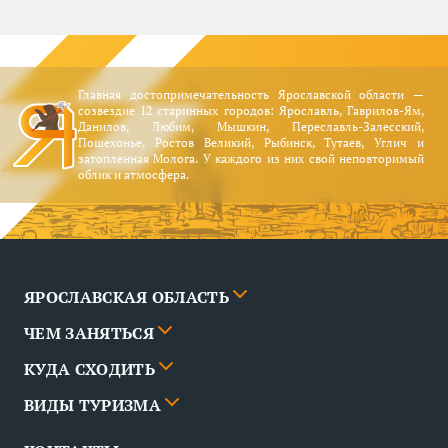
Главная достопримечательность Ярославской области —
созвездие 12 старинных городов: Ярославль, Гаврилов-Ям,
Данилов, Любим, Мышкин, Переславль-Залесский,
Пошехонье, Ростов Великий, Рыбинск, Тутаев, Углич и
затопленная Молога. У каждого из них свой неповторимый
облик и атмосфера.
ЯРОСЛАВСКАЯ ОБЛАСТЬ
ЧЕМ ЗАНЯТЬСЯ
Города
КУДА СХОДИТЬ
Новости
События
ВИДЫ ТУРИЗМА
Партнёры
Маршруты
События