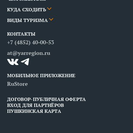
Города
КУДА СХОДИТЬ
Новости
События
ВИДЫ ТУРИЗМА
Партнёры
Маршруты
События
КОНТАКТЫ
Вопрос — ответ
Места
Рестораны
Деловой туризм
+7 (4852) 40-00-53
Контакты
Медицинский туризм
at@yarregion.ru
Инклюзивный туризм
МОБИЛЬНОЕ ПРИЛОЖЕНИЕ
RuStore
ДОГОВОР-ПУБЛИЧНАЯ ОФЕРТА
ВХОД ДЛЯ ПАРТНЁРОВ
ПУШКИНСКАЯ КАРТА