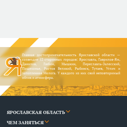
Главная достопримечательность Ярославской области —
созвездие 12 старинных городов: Ярославль, Гаврилов-Ям,
Данилов, Любим, Мышкин, Переславль-Залесский,
Пошехонье, Ростов Великий, Рыбинск, Тутаев, Углич и
затопленная Молога. У каждого из них свой неповторимый
облик и атмосфера.
ЯРОСЛАВСКАЯ ОБЛАСТЬ
ЧЕМ ЗАНЯТЬСЯ
Города