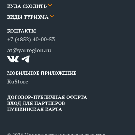
КУДА СХОДИТЬ
Новости
События
ВИДЫ ТУРИЗМА
Партнёры
Маршруты
События
КОНТАКТЫ
Вопрос — ответ
Места
Рестораны
Деловой туризм
+7 (4852) 40-00-53
Контакты
Медицинский туризм
at@yarregion.ru
Инклюзивный туризм
МОБИЛЬНОЕ ПРИЛОЖЕНИЕ
RuStore
ДОГОВОР-ПУБЛИЧНАЯ ОФЕРТА
ВХОД ДЛЯ ПАРТНЁРОВ
ПУШКИНСКАЯ КАРТА
©
2026
Министерство цифрового развития