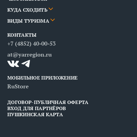
Города
КУДА СХОДИТЬ
Новости
События
ВИДЫ ТУРИЗМА
Партнёры
Маршруты
События
КОНТАКТЫ
Вопрос — ответ
Места
Рестораны
Деловой туризм
+7 (4852) 40-00-53
Контакты
Медицинский туризм
at@yarregion.ru
Инклюзивный туризм
МОБИЛЬНОЕ ПРИЛОЖЕНИЕ
RuStore
ДОГОВОР-ПУБЛИЧНАЯ ОФЕРТА
ВХОД ДЛЯ ПАРТНЁРОВ
ПУШКИНСКАЯ КАРТА