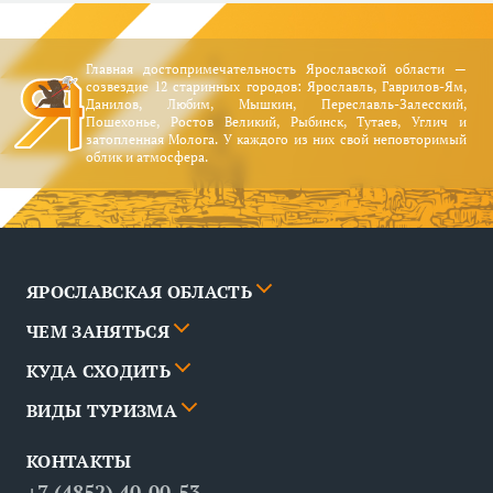
Главная достопримечательность Ярославской области —
созвездие 12 старинных городов: Ярославль, Гаврилов-Ям,
Данилов, Любим, Мышкин, Переславль-Залесский,
Пошехонье, Ростов Великий, Рыбинск, Тутаев, Углич и
затопленная Молога. У каждого из них свой неповторимый
облик и атмосфера.
ЯРОСЛАВСКАЯ ОБЛАСТЬ
ЧЕМ ЗАНЯТЬСЯ
Города
КУДА СХОДИТЬ
Новости
События
ВИДЫ ТУРИЗМА
Партнёры
Маршруты
События
КОНТАКТЫ
Вопрос — ответ
Места
Рестораны
Деловой туризм
+7 (4852) 40-00-53