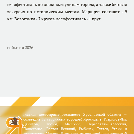
велофестиваль по знаковым улицам города, а также беговая
эскурсия по историческим местам. Маршрут составит - 9
км. Велогонка - 7 кругов, велофестиваль - 1 круг
события 2026
Главная достопримечательность Ярославской области —
созвездие 12 старинных городов: Ярославль, Гаврилов-Ям,
Данилов, Любим, Мышкин, Переславль-Залесский,
Пошехонье, Ростов Великий, Рыбинск, Тутаев, Углич и
затопленная Молога. У каждого из них свой неповторимый