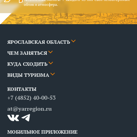
облик и атмосфера.
ЯРОСЛАВСКАЯ ОБЛАСТЬ
ЧЕМ ЗАНЯТЬСЯ
Города
КУДА СХОДИТЬ
Новости
События
ВИДЫ ТУРИЗМА
Партнёры
Маршруты
События
КОНТАКТЫ
Вопрос — ответ
Места
Рестораны
Деловой туризм
+7 (4852) 40-00-53
Контакты
Медицинский туризм
at@yarregion.ru
Инклюзивный туризм
МОБИЛЬНОЕ ПРИЛОЖЕНИЕ