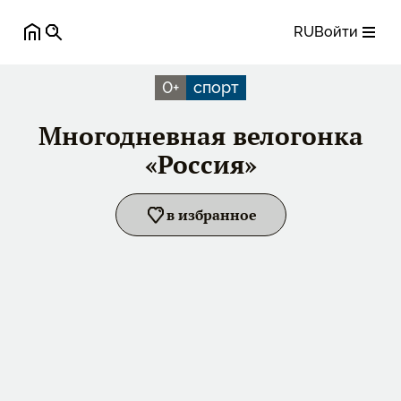
RU
Войти
0
+
спорт
Многодневная велогонка
«Россия»
в избранное