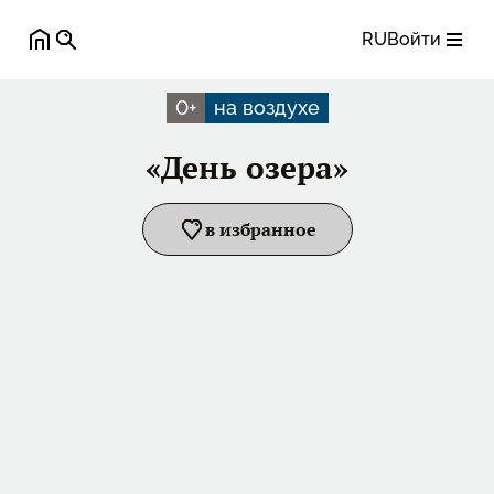
RU
Войти
0
+
на воздухе
«День озера»
в избранное