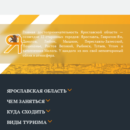
Главная достопримечательность Ярославской области —
созвездие 12 старинных городов: Ярославль, Гаврилов-Ям,
Данилов, Любим, Мышкин, Переславль-Залесский,
Пошехонье, Ростов Великий, Рыбинск, Тутаев, Углич и
затопленная Молога. У каждого из них свой неповторимый
облик и атмосфера.
ЯРОСЛАВСКАЯ ОБЛАСТЬ
ЧЕМ ЗАНЯТЬСЯ
Города
КУДА СХОДИТЬ
Новости
События
ВИДЫ ТУРИЗМА
Партнёры
Маршруты
События