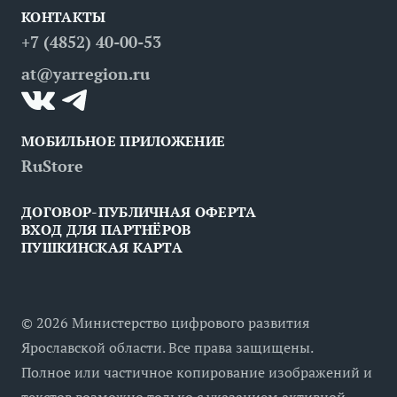
КОНТАКТЫ
Вопрос — ответ
Места
Рестораны
Деловой туризм
+7 (4852) 40-00-53
Контакты
Медицинский туризм
at@yarregion.ru
Инклюзивный туризм
МОБИЛЬНОЕ ПРИЛОЖЕНИЕ
RuStore
ДОГОВОР-ПУБЛИЧНАЯ ОФЕРТА
ВХОД ДЛЯ ПАРТНЁРОВ
ПУШКИНСКАЯ КАРТА
©
2026
Министерство цифрового развития
Ярославской области. Все права защищены.
Полное или частичное копирование изображений и