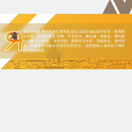
雅羅斯拉夫爾地區的主要景點是由12個古城組成的星座：雅羅斯
拉夫爾、加夫里洛夫-亞姆、丹尼洛夫、柳比姆、梅甚金、佩列斯
拉夫爾-扎列斯基、波舍洪耶、羅斯托夫大帝、雷賓斯克、圖塔耶
夫、烏格里奇和被洪水淹沒的莫洛加。 他們每個人都有自己獨特
的外觀和氛圍。