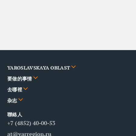
YAROSLAVSKAYA OBLAST
要做的事情
城市
去哪裡
新闻
功能
杂志
夥伴
路線
剧照
聯絡人
问答
景点
餐廳
商务旅游
+7 (4852) 40-00-53
联系人
医疗旅游
at@yarregion.ru