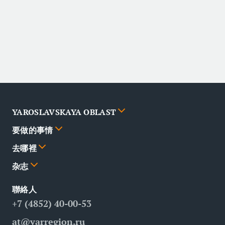
YAROSLAVSKAYA OBLAST
要做的事情
城市
去哪裡
新闻
功能
杂志
夥伴
路線
剧照
聯絡人
问答
景点
餐廳
商务旅游
+7 (4852) 40-00-53
联系人
医疗旅游
at@yarregion.ru