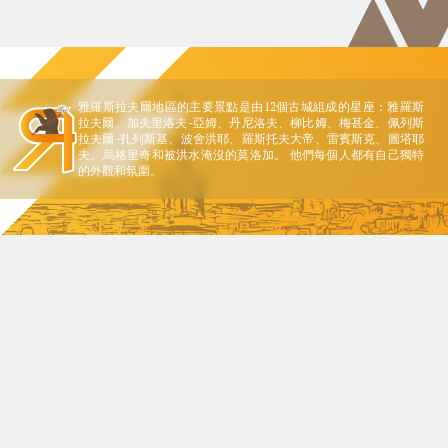
雅羅斯拉夫爾地區的主要景點是由12個古城組成的星座：雅羅斯
拉夫爾、加夫里洛夫-亞姆、丹尼洛夫、柳比姆、梅甚金、佩列斯
拉夫爾-扎列斯基、波舍洪耶、羅斯托夫大帝、雷賓斯克、圖塔耶
夫、烏格里奇和被洪水淹沒的莫洛加。 他們每個人都有自己獨特
的外觀和氛圍。