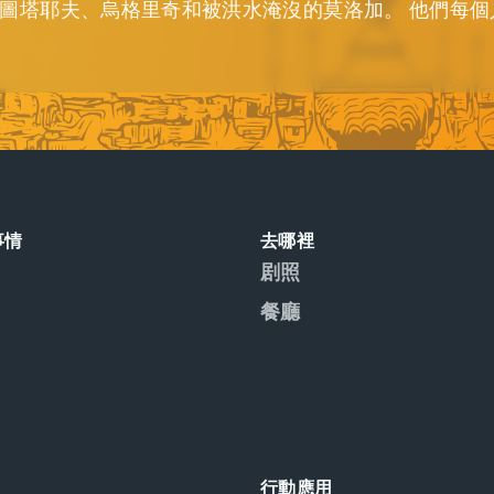
圖塔耶夫、烏格里奇和被洪水淹沒的莫洛加。 他們每個
事情
去哪裡
剧照
餐廳
行動應用