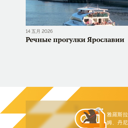
14 五月 2026
Речные прогулки Ярославии
雅羅斯拉
姆、丹尼