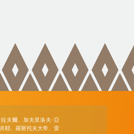
拉夫爾、加夫里洛夫-亞
洪耶、羅斯托夫大帝、雷