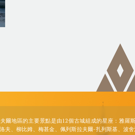
夫爾地區的主要景點是由12個古城組成的星座：雅羅斯
洛夫、柳比姆、梅甚金、佩列斯拉夫爾-扎列斯基、波舍