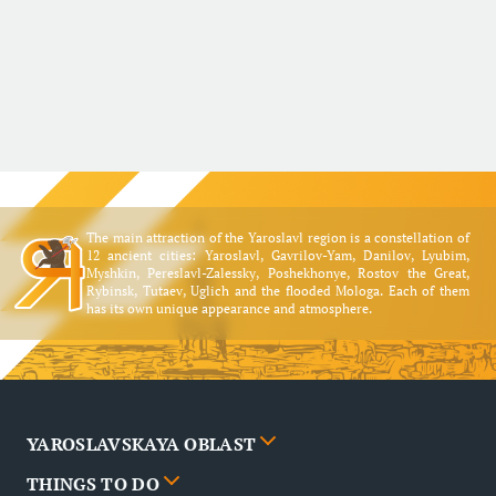
The main attraction of the Yaroslavl region is a constellation of
12 ancient cities: Yaroslavl, Gavrilov-Yam, Danilov, Lyubim,
Myshkin, Pereslavl-Zalessky, Poshekhonye, Rostov the Great,
Rybinsk, Tutaev, Uglich and the flooded Mologa. Each of them
has its own unique appearance and atmosphere.
YAROSLAVSKAYA OBLAST
THINGS TO DO