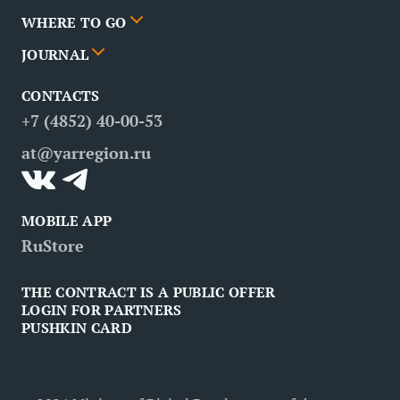
Cities
WHERE TO GO
News
Events
JOURNAL
Partners
Routes
Poster
CONTACTS
FAQ
Attractions
Restaurants
Business tourism
+7 (4852) 40-00-53
Contacts
Medical tourism
at@yarregion.ru
Inclusive tourism
MOBILE APP
RuStore
THE CONTRACT IS A PUBLIC OFFER
LOGIN FOR PARTNERS
PUSHKIN CARD