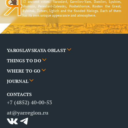
12 ancient cities: Yaroslavl, Gavrilov-Yam, Danilov, Lyubim,
Myshkin, Pereslavl-Zalessky, Poshekhonye, Rostov the Great,
Rybinsk, Tutaev, Uglich and the flooded Mologa. Each of them
has its own unique appearance and atmosphere.
YAROSLAVSKAYA OBLAST
THINGS TO DO
Cities
WHERE TO GO
News
Events
JOURNAL
Partners
Routes
Poster
CONTACTS
FAQ
Attractions
Restaurants
Business tourism
+7 (4852) 40-00-53
Contacts
Medical tourism
at@yarregion.ru
Inclusive tourism