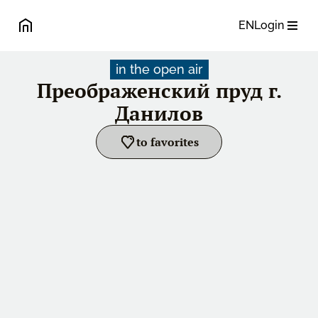
EN
Login
in the open air
Преображенский пруд г.
Данилов
to favorites