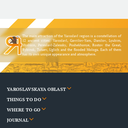
The main attraction of the Yaroslavl region is a constellation of
12 ancient cities: Yaroslavl, Gavrilov-Yam, Danilov, Lyubim,
Myshkin, Pereslavl-Zalessky, Poshekhonye, Rostov the Great,
Rybinsk, Tutaev, Uglich and the flooded Mologa. Each of them
has its own unique appearance and atmosphere.
YAROSLAVSKAYA OBLAST
THINGS TO DO
Cities
WHERE TO GO
News
Events
JOURNAL
Partners
Routes
Poster