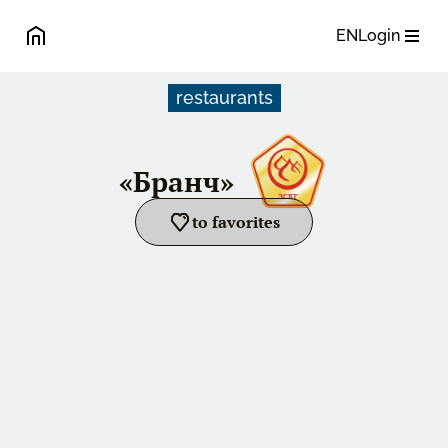
EN
Login
restaurants
«Бранч»
to favorites