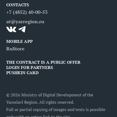
CONTACTS
FAQ
Attractions
Restaurants
Business tourism
+7 (4852) 40-00-53
Contacts
Medical tourism
at@yarregion.ru
Inclusive tourism
MOBILE APP
RuStore
THE CONTRACT IS A PUBLIC OFFER
LOGIN FOR PARTNERS
PUSHKIN CARD
©
2026
Ministry of Digital Development of the
Yaroslavl Region. All rights reserved.
Full or partial copying of images and texts is possible
only with an active link to the site