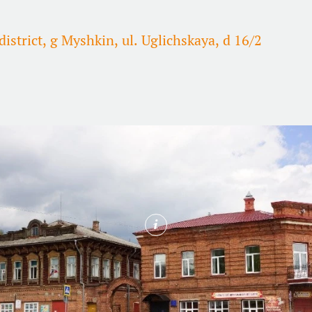
istrict, g Myshkin, ul. Uglichskaya, d 16/2