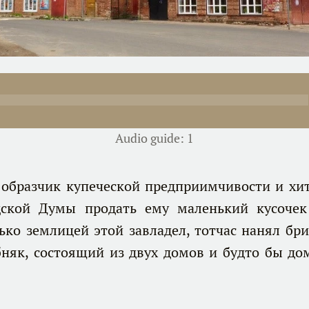
Audio guide: 1
азчик купеческой предприимчивости и хитр
дской Думы продать ему маленький кусоче
ько землицей этой завладел, тотчас нанял бри
обняк, состоящий из двух домов и будто бы д