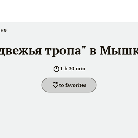
ине
двежья тропа" в Мыш
1 h 30 min
to favorites