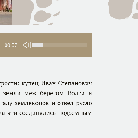
00:37
ости: купец Иван Степанович
к земли меж берегом Волги и
гаду землекопов и отвёл русло
ома эти соединялись подземным