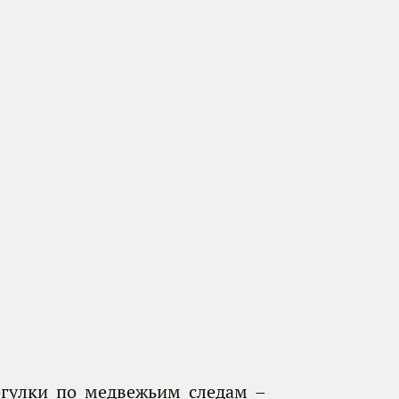
огулки по медвежьим следам –