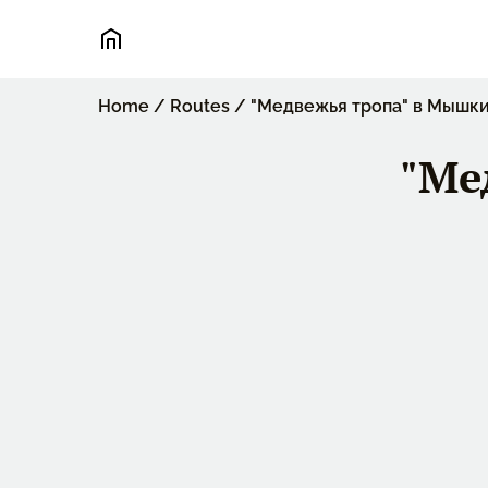
Home
/
Routes
/
"Медвежья тропа" в Мышк
"Ме