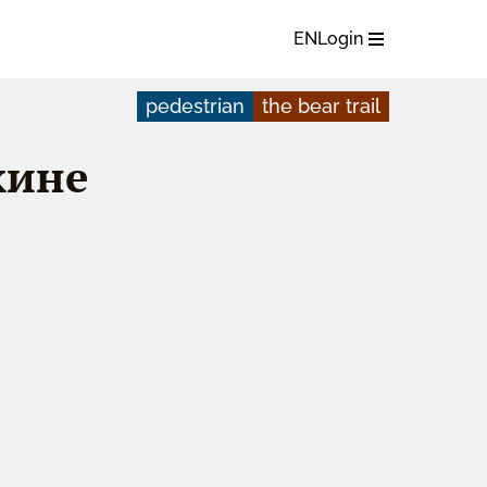
EN
Login
pedestrian
the bear trail
кине