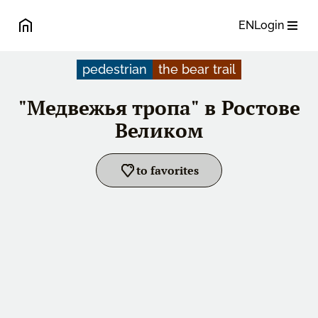
EN
Login
pedestrian
the bear trail
"Медвежья тропа" в Ростове
Великом
to favorites