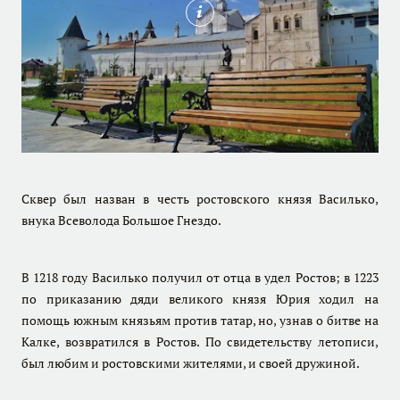
Сквер был назван в честь ростовского князя Василько,
внука Всеволода Большое Гнездо.
В 1218 году Василько получил от отца в удел Ростов; в 1223
по приказанию дяди великого князя Юрия ходил на
помощь южным князьям против татар, но, узнав о битве на
Калке, возвратился в Ростов. По свидетельству летописи,
был любим и ростовскими жителями, и своей дружиной.