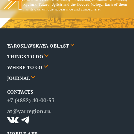
Rybinsk, Tutaev, Uglich and the flooded Mologa. Each of them
has its own unique appearance and atmosphere.
YAROSLAVSKAYA OBLAST
THINGS TO DO
Cities
WHERE TO GO
News
Events
JOURNAL
Partners
Routes
Poster
CONTACTS
FAQ
Attractions
Restaurants
Business tourism
+7 (4852) 40-00-53
Contacts
Medical tourism
at@yarregion.ru
Inclusive tourism
MOBILE APP