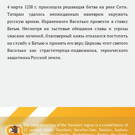
4 марта 1238 г. произошла решающая битва на реке Сити.
Татарам удалось неожиданным маневром окружить
русскую армию. Израненного Василько привезли в ставку
Батыя. Несмотря на льстивые обещания славы и угрозы
ужасами мучений, благоверный князь отказался поступить
на службу к Батыю и принять его веру. Церковь чтит святого
Василько как страстотерпца-подвижника, героического
защитника Русской земли.
The main attraction of the Yaroslavl region is a constellation of
12 ancient cities: Yaroslavl, Gavrilov-Yam, Danilov, Lyubim,
Myshkin, Pereslavl-Zalessky, Poshekhonye, Rostov the Great,