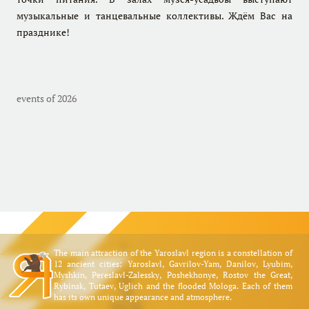
музыкальные и танцевальные коллективы. Ждём Вас на
празднике!
events of 2026
The main attraction of the Yaroslavl region is a constellation of
12 ancient cities: Yaroslavl, Gavrilov-Yam, Danilov, Lyubim,
Myshkin, Pereslavl-Zalessky, Poshekhonye, Rostov the Great,
Rybinsk, Tutaev, Uglich and the flooded Mologa. Each of them
has its own unique appearance and atmosphere.