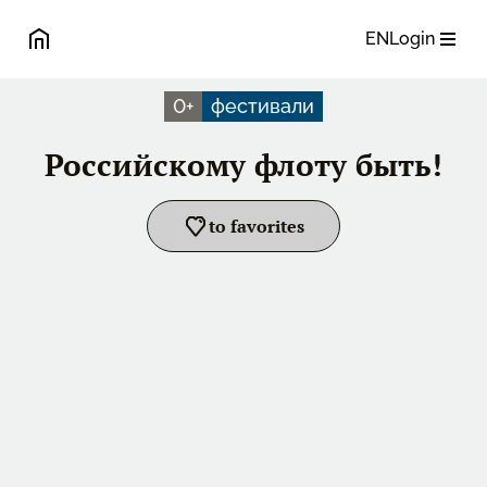
EN
Login
0
+
фестивали
Российскому флоту быть!
to favorites