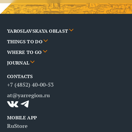
YAROSLAVSKAYA OBLAST
THINGS TO DO
Cities
WHERE TO GO
News
Events
JOURNAL
Partners
Routes
Poster
CONTACTS
FAQ
Attractions
Restaurants
Business tourism
+7 (4852) 40-00-53
Contacts
Medical tourism
at@yarregion.ru
Inclusive tourism
MOBILE APP
RuStore