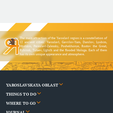
The main attraction of the Yaroslavl region is a constellation of
12 ancient cities: Yaroslavl, Gavrilov-Yam, Danilov, Lyubim,
Myshkin, Pereslavl-Zalessky, Poshekhonye, Rostov the Great,
Rybinsk, Tutaev, Uglich and the flooded Mologa. Each of them
has its own unique appearance and atmosphere.
YAROSLAVSKAYA OBLAST
THINGS TO DO
Cities
WHERE TO GO
News
Events
JOURNAL