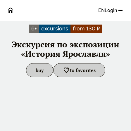
EN
Login
6
+
excursions
from 130 ₽
Экскурсия по экспозиции
«История Ярославля»
buy
to favorites